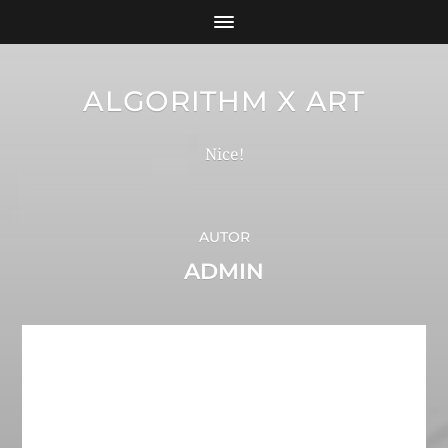
ALGORITHM X ART
Nice!
AUTOR
ADMIN